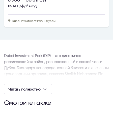
фут
115
AED/фут
в год
2
Dubai Investment Park 1, Дубай
Dubai Investment Park (DIP) — это динамично
развивающийся район, расположенный в южной части
Дубая. Благодаря непосредственной близости к ключевым
транспортным артериям, включая Sheikh Mohammed Bin
Zayed Road и Emirates Road, DIP 1 обеспечивает отличный
доступ к важнейшим бизнес-хабами города, аэропортом
Читать полностью
Аль-Мактум (DWC) и портом Джебель-Али. Этот
мультифункциональный район стал востребованным
Смотрите также
среди компаний, стремящихся интегрироваться в деловую
экосистему Дубая, сочетая логистические преимущества