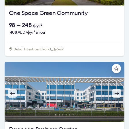
One Space Green Community
98 — 248
фут
2
408
AED/фут
в год
2
Dubai Investment Park 1, Дубай