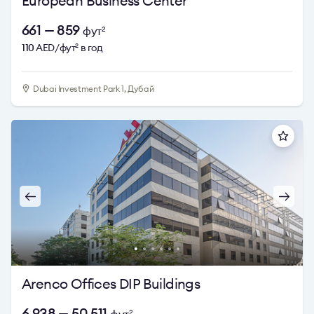
European Business Center
661 — 859
фут
2
110
AED/фут
в год
2
Dubai Investment Park 1, Дубай
Arenco Offices DIP Buildings
6 938 — 50 511
2