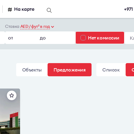
На карте
+971
о аренде
Предложения по продаже
Каталог недв
Ставка
AED / фут
в год
2
Продажа офиса
Бизнес-центр
от
до
Нет комиссии
К
ного офиса
Сервисные о
Склады
Объекты
Предложения
Список