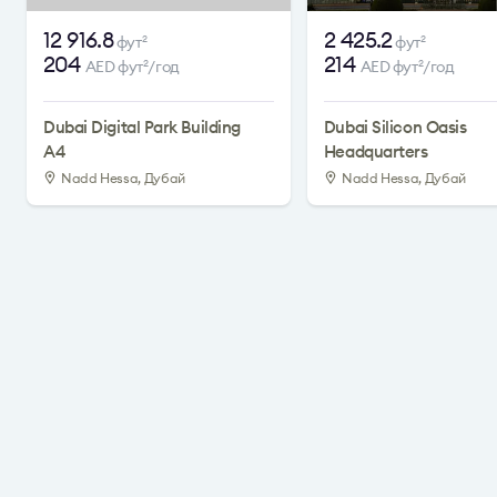
12 916.8
2 425.2
фут
фут
2
2
204
214
AED фут
/год
AED фут
/год
2
2
Dubai Digital Park Building
Dubai Silicon Oasis
A4
Headquarters
Nadd Hessa, Дубай
Nadd Hessa, Дубай