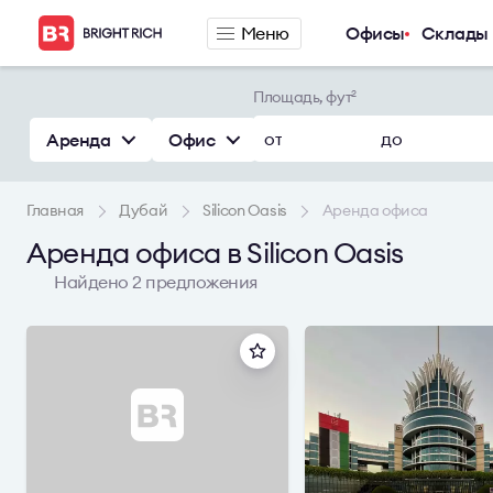
Меню
Офисы
Склады
Компания
Предложения п
Площадь, фут
2
О компании
Аренда офиса
от
до
Аренда
Офис
Услуги
Аренда сервис
Новости
Аренда склада
Главная
Дубай
Silicon Oasis
Аренда офиса
Карьера
Контакты
Аренда офиса в Silicon Oasis
Найдено 2 предложения