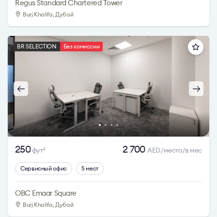
Regus Standard Chartered Tower
Burj Khalifa, Дубай
BR SELECTION
Без комиссии
250
2 700
фут
AED/место/в мес
2
Сервисный офис
5 мест
OBC Emaar Square
Burj Khalifa, Дубай