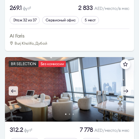
269.1
2 833
фут
AED/место/в мес
2
Этаж 32 из 37
Сервисный офис
5 мест
Al Faris
Burj Khalifa, Дубай
BR SELECTION
Без комиссии
312.2
7 778
фут
AED/место/в мес
2