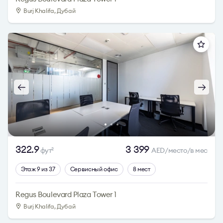
Burj Khalifa, Дубай
322.9
3 399
фут
AED/место/в мес
2
Этаж 9 из 37
Сервисный офис
8 мест
Regus Boulevard Plaza Tower 1
Burj Khalifa, Дубай