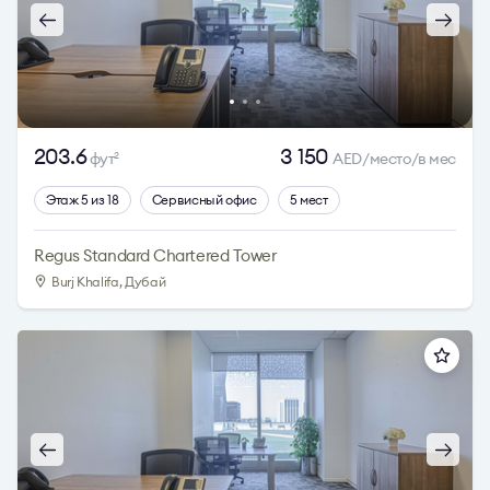
203.6
3 150
фут
AED/место/в мес
2
Этаж 5 из 18
Сервисный офис
5 мест
Regus Standard Chartered Tower
Burj Khalifa, Дубай