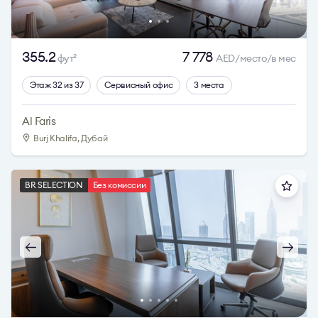
355.2
7 778
фут
AED/место/в мес
2
Этаж 32 из 37
Сервисный офис
3 места
Al Faris
Burj Khalifa, Дубай
BR SELECTION
Без комиссии