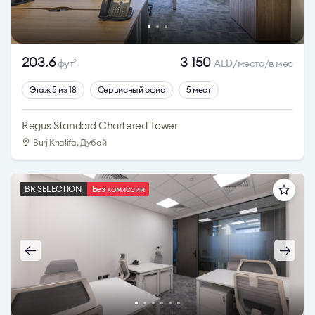
203.6
3 150
фут
AED/место/в мес
2
Этаж 5 из 18
Сервисный офис
5 мест
Regus Standard Chartered Tower
Burj Khalifa, Дубай
BR SELECTION
Без комиссии