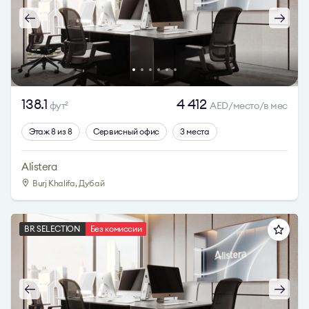
138.1
4 412
фут
AED/место/в мес
2
Этаж 8 из 8
Сервисный офис
3 места
Alistera
Burj Khalifa, Дубай
BR SELECTION
Без комиссии