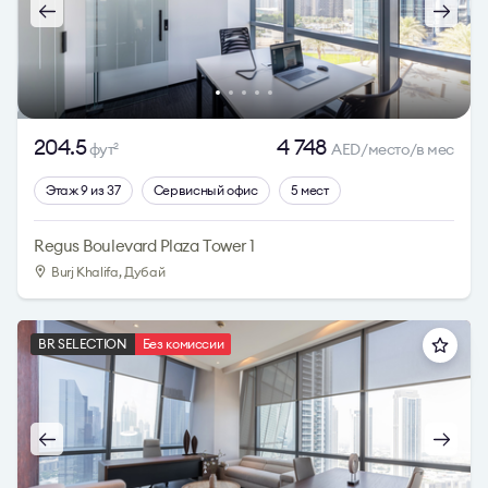
204.5
4 748
фут
AED/место/в мес
2
Этаж 9 из 37
Сервисный офис
5 мест
Regus Boulevard Plaza Tower 1
Burj Khalifa, Дубай
BR SELECTION
Без комиссии