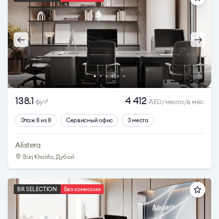
138.1
4 412
фут
AED/место/в мес
2
Этаж 8 из 8
Сервисный офис
3 места
Alistera
Burj Khalifa, Дубай
BR SELECTION
Без комиссии