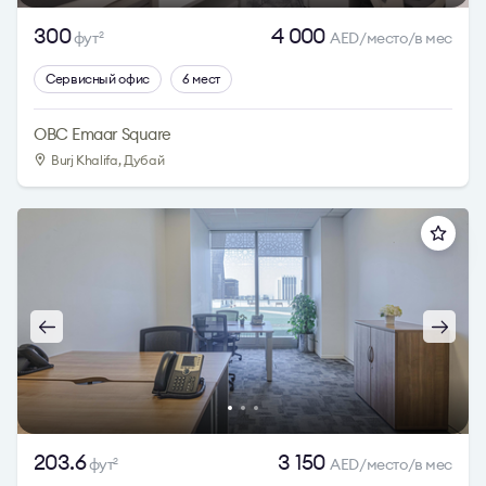
300
4 000
фут
AED/место/в мес
2
Сервисный офис
6 мест
OBC Emaar Square
Burj Khalifa, Дубай
203.6
3 150
фут
AED/место/в мес
2