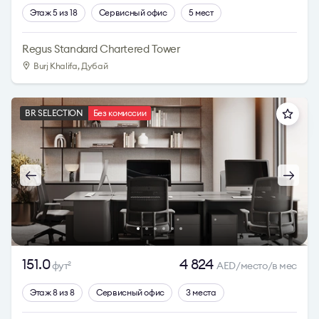
Этаж 5 из 18
Сервисный офис
5 мест
Regus Standard Chartered Tower
Burj Khalifa, Дубай
BR SELECTION
Без комиссии
151.0
4 824
фут
AED/место/в мес
2
Этаж 8 из 8
Сервисный офис
3 места