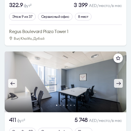
322.9
3 399
фут
AED/место/в мес
2
Этаж 9 из 37
Сервисный офис
8 мест
Regus Boulevard Plaza Tower 1
Burj Khalifa, Дубай
411
5 748
фут
AED/место/в мес
2