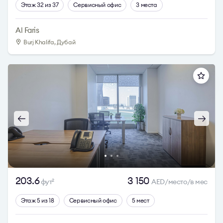
Этаж 32 из 37
Сервисный офис
3 места
Al Faris
Burj Khalifa, Дубай
203.6
3 150
фут
AED/место/в мес
2
Этаж 5 из 18
Сервисный офис
5 мест