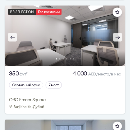
BR SELECTION
Без комиссии
350
4 000
фут
AED/место/в мес
2
Сервисный офис
7 мест
OBC Emaar Square
Burj Khalifa, Дубай