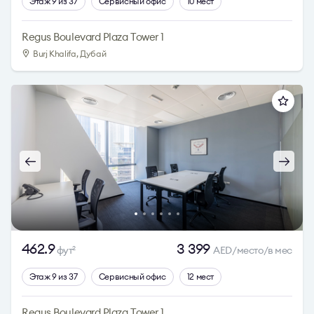
Этаж 9 из 37
Сервисный офис
10 мест
Regus Boulevard Plaza Tower 1
Burj Khalifa, Дубай
462.9
3 399
фут
AED/место/в мес
2
Этаж 9 из 37
Сервисный офис
12 мест
Regus Boulevard Plaza Tower 1