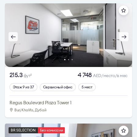
215.3
4 748
фут
AED/место/в мес
2
Этаж 9 из 37
Сервисный офис
5 мест
Regus Boulevard Plaza Tower 1
Burj Khalifa, Дубай
BR SELECTION
Без комиссии