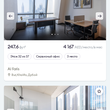
247.6
4 167
фут
AED/место/в мес
2
Этаж 32 из 37
Сервисный офис
3 места
Al Faris
Burj Khalifa, Дубай