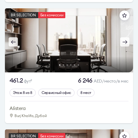
BR SELECTION
Без комиссии
461.2
6 246
фут
AED/место/в мес
2
Этаж 8 из 8
Сервисный офис
8 мест
Alistera
Burj Khalifa, Дубай
BR SELECTION
Без комиссии