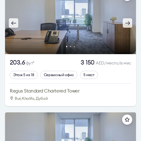
203.6
3 150
фут
AED/место/в мес
2
Этаж 5 из 18
Сервисный офис
5 мест
Regus Standard Chartered Tower
Burj Khalifa, Дубай