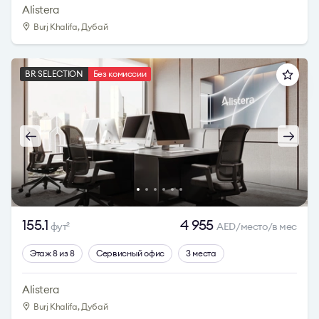
Alistera
Burj Khalifa, Дубай
BR SELECTION
Без комиссии
155.1
4 955
фут
AED/место/в мес
2
Этаж 8 из 8
Сервисный офис
3 места
Alistera
Burj Khalifa, Дубай