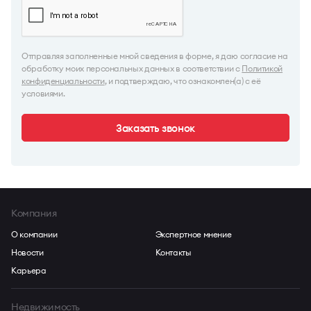
Отправляя заполненные мной сведения в форме, я даю согласие на
обработку моих персональных данных в соответствии с
Политикой
конфиденциальности
, и подтверждаю, что ознакомлен(а) с её
условиями.
Заказать звонок
Компания
О компании
Экспертное мнение
Новости
Контакты
Карьера
Недвижимость