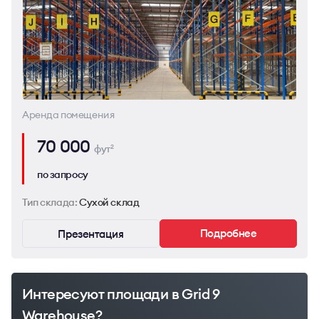
Аренда помещения
70 000
фут
2
по запросу
Тип склада:
Сухой склад
Подробнее
Презентация
Интересуют площади в Grid 9
Warehouse?