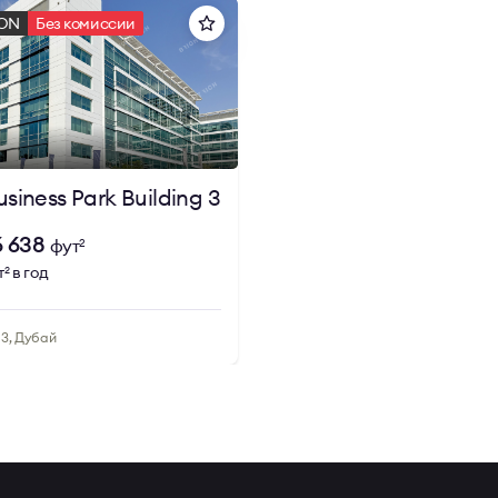
ION
Без комиссии
siness Park Building 3
6 638
фут
2
т
в год
2
 3, Дубай