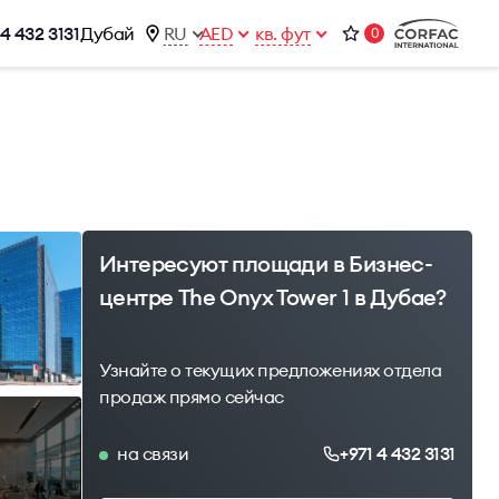
 4 432 3131
Дубай
RU
AED
кв. фут
0
ижимости
Контакты
Office 1-02, Emaar Business Park
ы
Building 4, Al Thanyah Third, Dubai
фисы
+971 4 432 3131
office@brightrich.com
Интересуют площади в Бизнес-
центре The Onyx Tower 1 в Дубае?
Узнайте о текущих предложениях отдела
продаж прямо сейчас
на связи
+971 4 432 3131
1