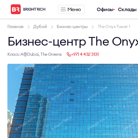
Меню
Офисы
Склады
Компания
Предложения п
Главная
Дубай
Бизнес-центры
The Onyx Tower 1
Бизнес-центр The Onyx
О компании
Аренда офиса
Услуги
Аренда сервис
Новости
Аренда склада
Класс A
Dubai, The Greens
+971 4 432 3131
Карьера
Контакты