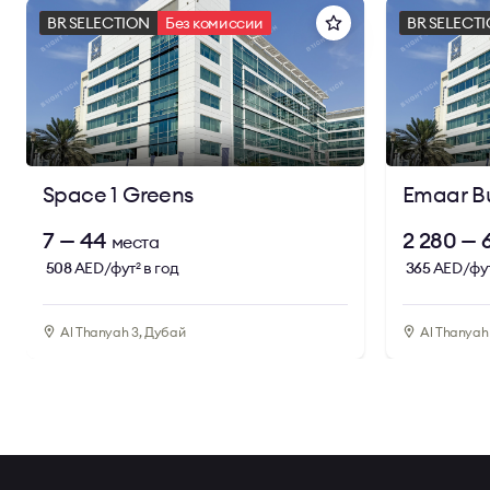
BR SELECTION
Без комиссии
BR SELECT
Space 1 Greens
Emaar Bu
7 — 44
2 280 — 
места
508
AED/фут
в год
365
AED/фу
2
Al Thanyah 3, Дубай
Al Thanyah