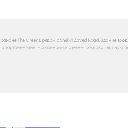
районе The Greens, рядом с Sheikh Zayed Road. Здание вход
с апартаментами, магазинами и отелем, создавая единую 
сторным зонам приёма и качественной отделке интерьеров
нтров, финансовых организаций, IT-компаний и
рестиж и функциональность.
 и ключевыми трассами делает The Onyx Tower 1 привлекател
упных офисах и выбрать оптимальное решение в The Onyx Tow