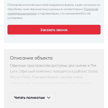
Отправляя заполненные мной сведения в форме, я даю согласие на
обработку моих персональных данных в соответствии с
Политикой
конфиденциальности
, и подтверждаю, что ознакомлен(а) с её
условиями.
Заказать звонок
Описание объекта
Офисные пространства доступны для снятия в The
Lynx. Офисный комплекс находится в районе: Dubai
Silicon Oasis. Локация бизнес-центра очень
комфортная, от делового комплекса достаточно
быстро можно добраться до любой части города.
Кроме того, район хорошо развит с точки зрения
Читать полностью
деловой и торговой инфраструктуры, рядом есть
все необходимое для удобства вашей команды.