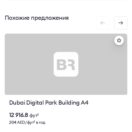
Помещение идеально подойдет для вашей
компании. The Lynx соответствует всем
Похожие предложения
предъявляемым требованиям. Деловой комплекс
имеет современные инженерные коммуникации.
Помещения доступны к аренде с отделкой/без
отделки. В общих зонах The Lynx сделан отличный
ремонт. Офисный комплекс находится под охраной,
состав соседей-резидентов делового центра
выгодный.
Узнать ставку аренды, запросить планировку, а
также выяснить все детали аренды офиса в The
Lynx вы можете у CORFAC Int. Оставляйте заявку
через кнопку «Записаться на просмотр». Мы
Dubai Digital Park Building A4
оперативно свяжемся с вами.
12 916.8
фут
2
204
AED/фут
в год
2