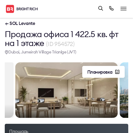
← SOL Levante
Продажа офиса 1 422.5 кв. фт
на 1 этаже
(ID 954572)
Dubai, Jumeirah Village Trianlge (JVT)
Планировка
Площадь