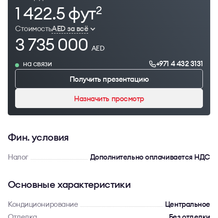
1 422.5 фут
2
Стоимость
AED за всё
3 735 000
AED
на связи
+971 4 432 3131
Получить презентацию
Назначить просмотр
Фин. условия
Налог
Дополнительно оплачивается НДС
Основные характеристики
Кондиционирование
Центральное
Отделка
Без отделки