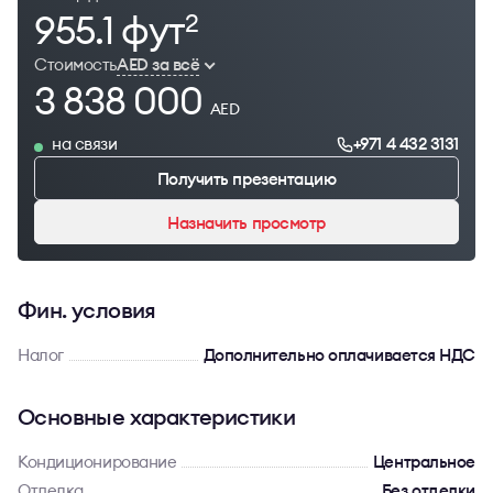
955.1 фут
2
Стоимость
AED за всё
3 838 000
AED
на связи
+971 4 432 3131
Получить презентацию
Назначить просмотр
Фин. условия
Налог
Дополнительно оплачивается НДС
Основные характеристики
Кондиционирование
Центральное
Отделка
Без отделки