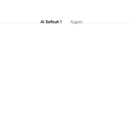
Al Safouh 1
Адрес