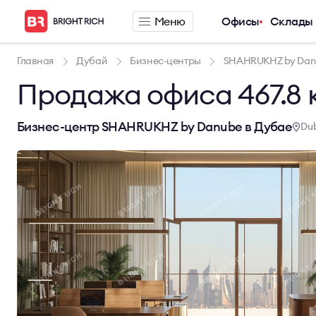
Меню
Офисы
Склады
Компания
Предложения п
Главная
Дубай
Бизнес-центры
SHAHRUKHZ by Dan
Продажа офиса 467.8 к
О компании
Аренда офиса
Услуги
Аренда сервис
Новости
Аренда склада
Бизнес-центр SHAHRUKHZ by Danube в Дубае
Dub
Карьера
Контакты