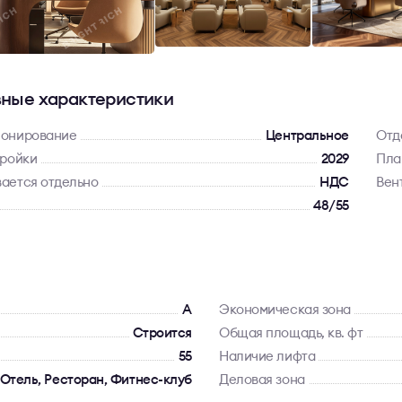
ные характеристики
ионирование
Центральное
Отд
тройки
2029
Пла
ается отдельно
НДС
Вен
48/55
A
Экономическая зона
Строится
Общая площадь, кв. фт
55
Наличие лифта
 Отель, Ресторан, Фитнес-клуб
Деловая зона