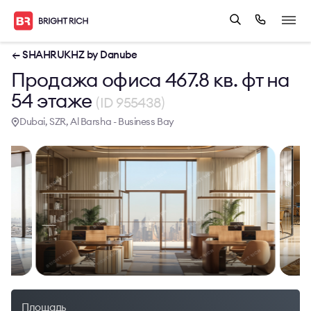
← SHAHRUKHZ by Danube
Продажа офиса 467.8 кв. фт на
54 этаже
(ID 955438)
Dubai, SZR, Al Barsha - Business Bay
Площадь