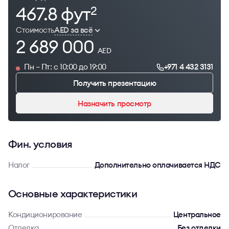
467.8 фут
2
Стоимость
AED за всё
2 689 000
AED
Пн – Пт: с 10:00 до 19:00
+971 4 432 3131
Получить презентацию
Назначить просмотр
Фин. условия
Налог
Дополнительно оплачивается НДС
Основные характеристики
Кондиционирование
Центральное
Отделка
Без отделки