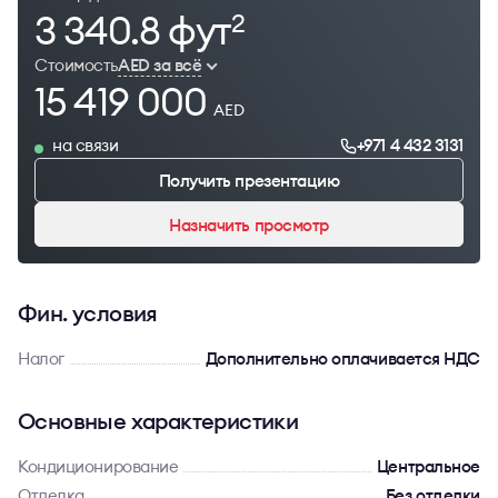
3 340.8 фут
2
Стоимость
AED за всё
15 419 000
AED
на связи
+971 4 432 3131
Получить презентацию
Назначить просмотр
Фин. условия
Налог
Дополнительно оплачивается НДС
Основные характеристики
Кондиционирование
Центральное
Отделка
Без отделки