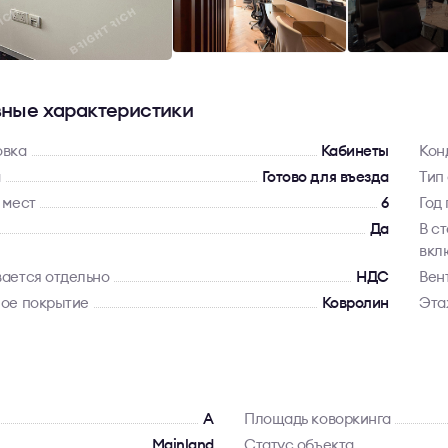
ные характеристики
овка
Кабинеты
Кон
а
Готово для въезда
Тип
 мест
6
Год
Да
В с
вкл
ается отдельно
НДС
Вен
ое покрытие
Ковролин
Эта
A
Площадь коворкинга
Mainland
Статус объекта