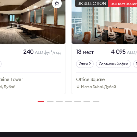
BR SELECTION
Без комисси
240
13
4 095
мест
AED фут
/год
AED/
2
Этаж 9
Сервисный офис
arine Tower
Office Square
ai
, Дубай
Marsa Dubai
, Дубай