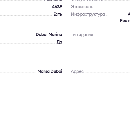
462.9
Этажность
Есть
Инфраструктура
А
Рест
Dubai Marina
Тип здания
Да
Marsa Dubai
Адрес