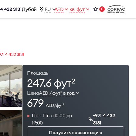
 4 432 3131
Дубай
RU
AED
кв. фут
0
ижимости
Контакты
Office 1-02, Emaar Business Park
ы
Building 4, Al Thanyah Third, Dubai
фисы
+971 4 432 3131
971 4 432 3131
office@brightrich.com
Площадь
247.6 фут
2
Цена
AED / фут
в год
2
679
AED/фут
2
Пн – Пт: с 10:00 до
+971 4 432
19:00
3131
1
Получить презентацию