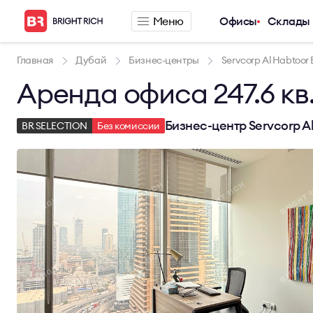
Меню
Офисы
Склады
Компания
Предложения п
Главная
Дубай
Бизнес-центры
Servcorp Al Habtoor 
Аренда офиса 247.6 кв.
О компании
Аренда офиса
Услуги
Аренда сервис
Новости
Аренда склада
Бизнес-центр Servcorp Al
BR SELECTION
Без комиссии
Карьера
Контакты