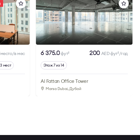
и
6 375.0
200
место/в мес
фут
AED фут
/год
2
2
13 мест
Этаж 7 из 14
Al Fattan Office Tower
Marsa Dubai
, Дубай