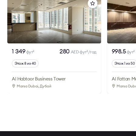
1 349
280
998.5
фут
AED фут
/год
фут
2
2
2
Этаж 8 из 40
Этаж 1 из 50
Al Habtoor Business Tower
Al Fattan M
Marsa Dubai
, Дубай
Marsa Dub