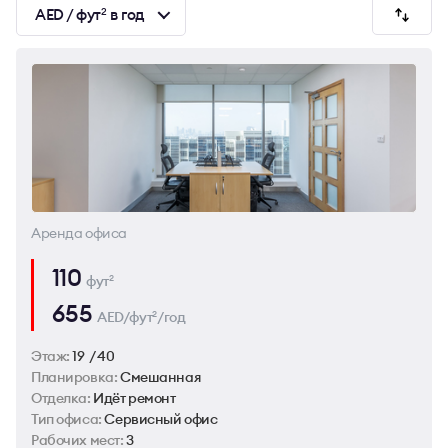
AED / фут
в год
2
Аренда офиса
110
фут
2
655
AED/фут
/год
2
Этаж:
19 / 40
Планировка:
Смешанная
Отделка:
Идёт ремонт
Тип офиса:
Сервисный офис
Рабочих мест:
3