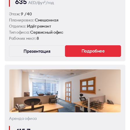
635
AED/фут
/год
2
Этаж:
9 / 40
Планировка:
Смешанная
Отделка:
Идёт ремонт
Тип офиса:
Сервисный офис
Рабочих мест:
8
Подробнее
Презентация
Аренда офиса