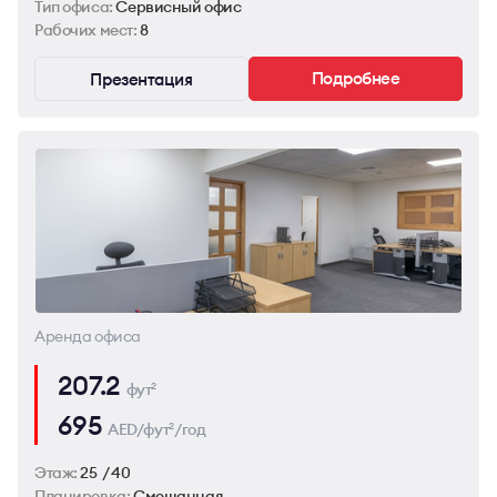
Тип офиса:
Сервисный офис
Рабочих мест:
8
Подробнее
Презентация
Аренда офиса
207.2
фут
2
695
AED/фут
/год
2
Этаж:
25 / 40
Планировка:
Смешанная