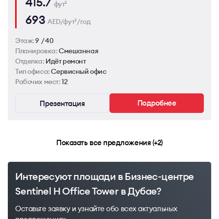
415.7
фут
2
693
AED/фут
/год
2
Этаж:
9 / 40
Планировка:
Смешанная
Отделка:
Идёт ремонт
Тип офиса:
Сервисный офис
Рабочих мест:
12
Подробнее
Презентация
Показать все предложения (+2)
Интересуют площади в Бизнес-центре
Sentinel H Office Tower в Дубае?
Оставьте заявку и узнайте обо всех актуальных