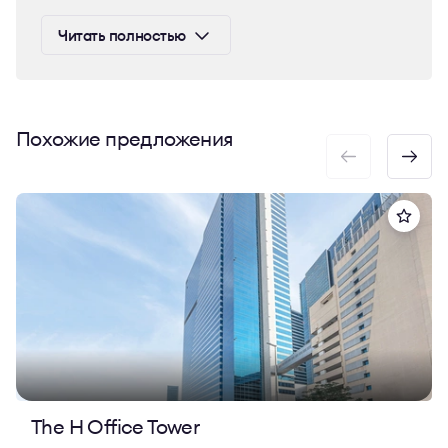
инфраструктуру в самом сердце деловой жизни
Читать полностью
Дубая.
Интерьеры Sentinel Business Centers впечатляют:
дизайнерская отделка, высокотехнологичные
инженерные системы, панорамные виды, гибкие
Похожие предложения
планировки. Пространство ориентировано на
комфорт и продуктивность — от переговорных до
зон ожидания. Удобный доступ к метро,
ресторанам и ключевым автомагистралям делает
его идеальным выбором для международного
бизнеса.
Свяжитесь с Bright Rich, чтобы узнать больше о
возможностях аренды или покупки офисов в
Sentinel Business Centers.
The H Office Tower