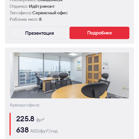
Отделка:
Идёт ремонт
Тип офиса:
Сервисный офис
Рабочих мест:
8
Подробнее
Презентация
Аренда офиса
225.8
фут
2
638
AED/фут
/год
2