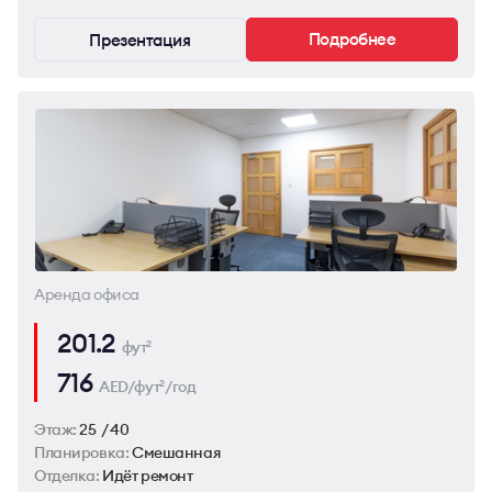
Подробнее
Презентация
Аренда офиса
201.2
фут
2
716
AED/фут
/год
2
Этаж:
25 / 40
Планировка:
Смешанная
Отделка:
Идёт ремонт