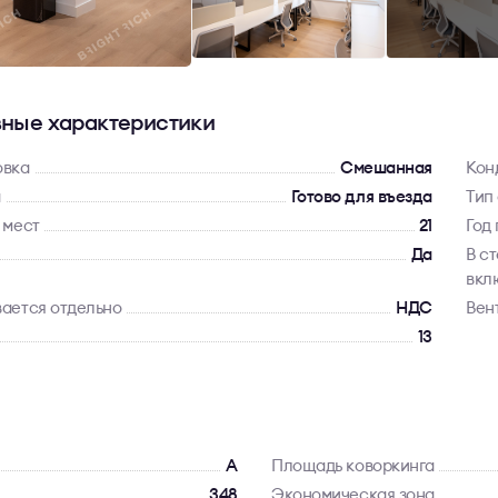
ные характеристики
овка
Смешанная
Кон
а
Готово для въезда
Тип
 мест
21
Год
Да
В с
вкл
ается отдельно
НДС
Вен
13
A
Площадь коворкинга
348
Экономическая зона