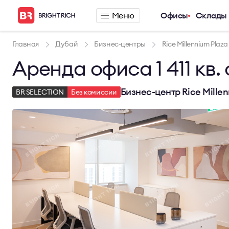
Меню
Офисы
Склады
Компания
Предложения п
Главная
Дубай
Бизнес-центры
Rice Millennium Plaza
Аренда офиса 1 411 кв.
О компании
Аренда офиса
Услуги
Аренда сервис
Новости
Аренда склада
Бизнес-центр Rice Millen
BR SELECTION
Без комиссии
Карьера
Контакты