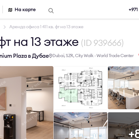
На карте
+971
о аренде
Предложения по продаже
Каталог недв
Аренда офиса 1 411 кв. фт на 13 этаже
 фт на 13 этаже
Продажа офиса
Бизнес-центр
(ID 939666)
ного офиса
Сервисные о
Склады
nium Plaza в Дубае
Dubai, SZR, City Walk - World Trade Center
+