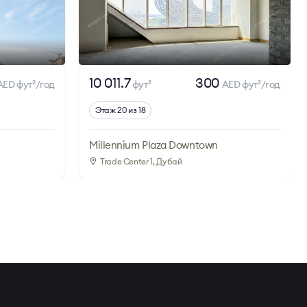
10 011.7
300
AED фут
/год
фут
AED фут
/год
2
2
2
Этаж 20 из 18
Millennium Plaza Downtown
Trade Center 1
, Дубай