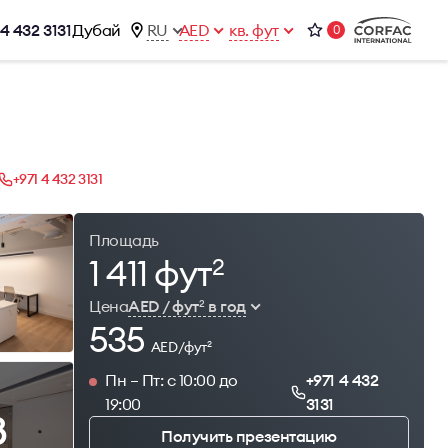
 4 432 3131
Дубай
RU
AED
кв. фут
0
ижимости
Контакты
Office 1-02, Emaar Business Park
ы
Building 4, Al Thanyah Third, Dubai
фисы
+971 4 432 3131
+971 4 432 3131
office@brightrich.com
Площадь
1 411 фут
2
Цена
AED / фут
в год
2
535
AED/фут
2
Пн – Пт: с 10:00 до
+971 4 432
19:00
3131
8
Получить презентацию