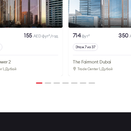
155
714
350
AED фут
/год
фут
2
2
Этаж 7 из 37
ower 2
The Fairmont Dubai
r 1
, Дубай
Trade Center 1
, Дубай