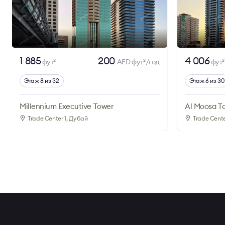
1 885
200
4 006
фут
AED фут
/год
фут
2
2
2
Этаж 8 из 32
Этаж 6 из 30
Millennium Executive Tower
Al Moosa T
Trade Center 1
, Дубай
Trade Cente