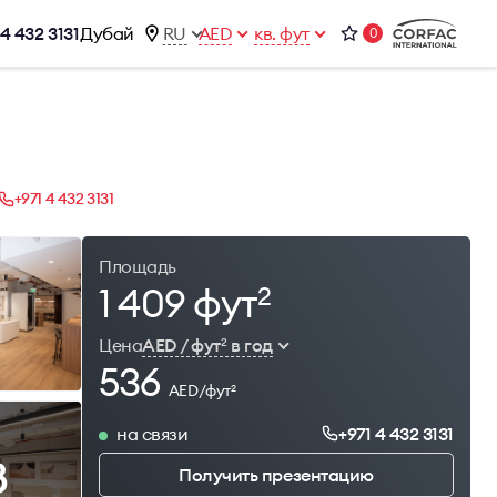
 4 432 3131
Дубай
RU
AED
кв. фут
0
ижимости
Контакты
Office 1-02, Emaar Business Park
ы
Building 4, Al Thanyah Third, Dubai
фисы
+971 4 432 3131
+971 4 432 3131
office@brightrich.com
Площадь
1 409 фут
2
Цена
AED / фут
в год
2
536
AED/фут
2
на связи
+971 4 432 3131
8
Получить презентацию