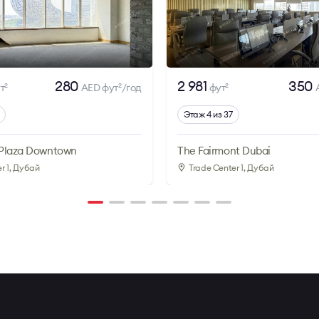
280
2 981
350
т
AED фут
/год
фут
2
2
2
Этаж 4 из 37
 Plaza Downtown
The Fairmont Dubai
r 1
, Дубай
Trade Center 1
, Дубай