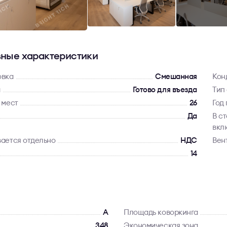
ные характеристики
овка
Смешанная
Кон
а
Готово для въезда
Тип
 мест
26
Год
Да
В с
вкл
ается отдельно
НДС
Вен
14
A
Площадь коворкинга
348
Экономическая зона