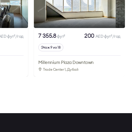
7 355.8
200
AED фут
/год
фут
AED фут
/год
2
2
2
Этаж 9 из 18
Millennium Plaza Downtown
Trade Center 1
, Дубай