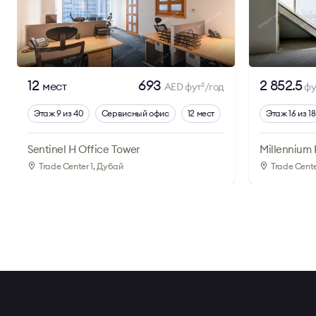
12
693
2 852.5
мест
AED фут
/год
фу
2
Этаж 9 из 40
Сервисный офис
12 мест
Этаж 16 из 18
Sentinel H Office Tower
Millennium
Trade Center 1
, Дубай
Trade Cente