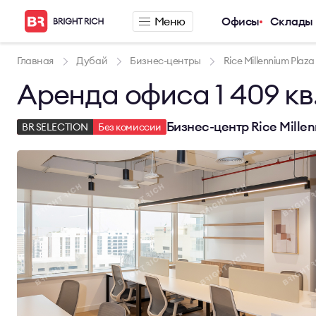
Меню
Офисы
Склады
Компания
Предложения п
Главная
Дубай
Бизнес-центры
Rice Millennium Plaza
Аренда офиса 1 409 кв.
О компании
Аренда офиса
Услуги
Аренда сервис
Новости
Аренда склада
Бизнес-центр Rice Millen
BR SELECTION
Без комиссии
Карьера
Контакты