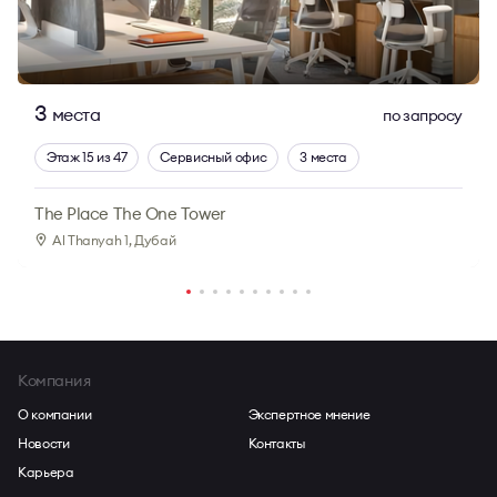
3
места
по запросу
Этаж 15 из 47
Сервисный офис
3 места
The Place The One Tower
Al Thanyah 1
, Дубай
Компания
О компании
Экспертное мнение
Новости
Контакты
Карьера