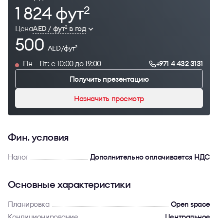
1 824 фут
2
Цена
AED / фут
в год
2
500
AED/фут
2
Пн – Пт: с 10:00 до 19:00
+971 4 432 3131
Получить презентацию
Назначить просмотр
Фин. условия
Налог
Дополнительно оплачивается НДС
Основные характеристики
Планировка
Open space
Кондиционирование
Центральное