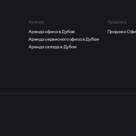
раструктуре
Аренда
Продажа
 и Palm Jumeirah
Аренда офиса в Дубае
Продажа Офи
вые зоны
Аренда сервисного офиса в Дубае
м деловым кластерам
Аренда склада в Дубае