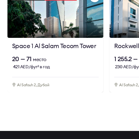
удобное транспортное сообщение. Быстрый выезд на
деловым районам города.
Функциональность рабочего процесса поддерживае
рецепция, доступ к конференц-залам и близость оте
партнёров. В непосредственной близости расположен
Space 1 Al Salam Tecom Tower
Rockwell
позволяет решать повседневные задачи, не покидая
20 — 71
1 255.2 —
место
Благодаря гибкому сервисному формату, стратегич
421
AED/фут
в год
230
AED/фу
2
стандартам организации пространства, Regus Arjaan
компаний, которым важны мобильность, доступность 
Al Safouh 2, Дубай
Al Safouh 2
Key features
Сервисный офис в свободной зоне Dubai Media Ci
Расположение на 3-м этаже 17-этажной современ
Вместимость до 232 рабочих мест
Гибридная планировка: коворкинг, кабинеты, пер