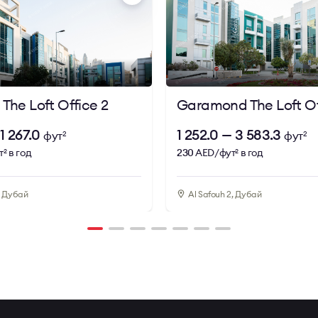
 Sheikh Zayed Road гарантирует оперативный доступ к кл
тся инфраструктурой башни. Профессиональная централь
льной части здания удобны для проведения встреч и приём
ы кафе, рестораны, магазины, торговые зоны и фитнес-клу
 The Loft Office 2
Garamond The Loft Of
 района.
 1 267.0
1 252.0 — 3 583.3
фут
фут
2
2
ескому расположению в свободной зоне и современным
т
в год
230
AED/фут
в год
2
2
 Office Tower представляет собой практичное решение для
и устойчивый деловой имидж в Dubai Media City.
, Дубай
Al Safouh 2, Дубай
ty
ной башни
еговорные