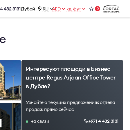
 4 432 3131
Дубай
RU
AED
кв. фут
0
ижимости
Контакты
ае
Office 1-02, Emaar Business Park
ы
Building 4, Al Thanyah Third, Dubai
фисы
+971 4 432 3131
office@brightrich.com
Интересуют площади в Бизнес-
центре Regus Arjaan Office Tower
в Дубае?
Узнайте о текущих предложениях отдела
продаж прямо сейчас
1
на связи
+971 4 432 3131