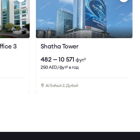
ючевым
ная
а
б, что
fice 3
Shatha Tower
482 — 10 571
фут
2
250
AED/фут
в год
2
Al Safouh 2, Дубай