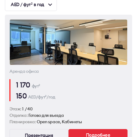
AED / фут
в год
2
Аренда офиса
1 170
фут
2
150
AED/фут
/год
2
Этаж:
1 / 40
Отделка:
Готово для въезда
Планировка:
Open space, Кабинеты
Подробнее
Презентация