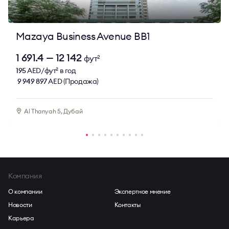
также выяснить все детали аренды офиса в One
Lake Plaza вы можете у консультантов Bright Rich.
Оставляйте заявку через кнопку «Записаться на
Mazaya Business Avenue BB1
просмотр». Мы оперативно свяжемся с вами.
1 691.4 — 12 142
фут
2
195
AED/фут
в год
2
9 949 897
AED (Продажа)
Al Thanyah 5, Дубай
Компания
О компании
Экспертное мнение
Новости
Контакты
Карьера