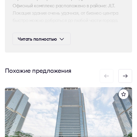
Офисный комплекс расположено в районе: JLT.
Локация здания очень удачная, от бизнес-центра
быстро можно добраться до любой части города.
Кроме того, район хорошо развит с точки зрения
деловой и торговой инфраструктуры, неподалеку
Читать полностью
имеется все необходимое для удобства
сотрудников вашей компании.
Помещение отлично подойдет под специфику
именно вашего бизнеса. One Lake Plaza
Похожие предложения
соответствует всем предъявляемым требованиям.
Здание имеет современные инженерные
коммуникации. Помещения сдаются с отделкой/
без отделки. В общих зонах One Lake Plaza сделан
качественный ремонт. Комплекс находится под
охраной, состав арендаторов бизнес-центра
выгодный.
Выяснить ставку аренды, запросить планировку, а