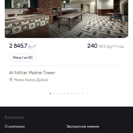
2 845.7
240
фут
AED фут
/год
2
2
Этаж 1 из 50
Al Fattan Marine Tower
Marsa Dubai
, Дубай
Компания
О компании
Экспертное мнение