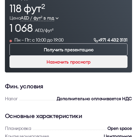
118 фут
2
Цена
AED / фут
в год
2
1 068
AED/фут
2
Пн – Пт: с 10:00 до 19:00
+971 4 432 3131
Получить презентацию
Назначить просмотр
Фин. условия
Налог
Дополнительно оплачивается НДС
Основные характеристики
Планировка
Open space
Кондиционирование
Центральное