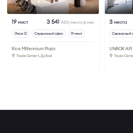
19
3 541
3
мест
места
AED/место/в мес
Этаж 12
Сервисный офис
19 мест
Сервисный 
Rice Millennium Plaza
UNBOX API 
Trade Center 1
, Дубай
Trade Cente