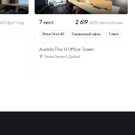
7
2 619
мест
AED фут
/год
AED/место/в мес
2
Этаж 14 из 40
Сервисный офис
7 мест
Austria The H Office Tower
Trade Center 1
, Дубай