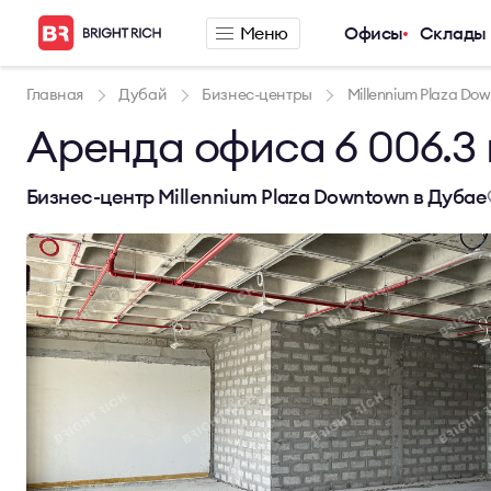
Меню
Офисы
Склады
Компания
Предложения п
Главная
Дубай
Бизнес-центры
Millennium Plaza Do
Аренда офиса 6 006.3 к
О компании
Аренда офиса
Услуги
Аренда сервис
Новости
Аренда склада
Бизнес-центр Millennium Plaza Downtown в Дубае
Карьера
Контакты