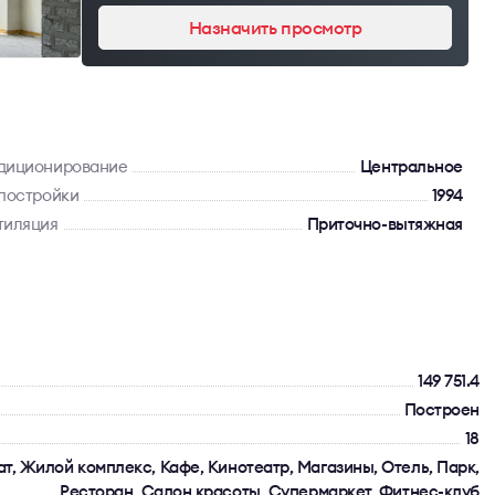
Назначить просмотр
диционирование
Центральное
 постройки
1994
тиляция
Приточно-вытяжная
149 751.4
Построен
18
т, Жилой комплекс, Кафе, Кинотеатр, Магазины, Отель, Парк,
Ресторан, Салон красоты, Супермаркет, Фитнес-клуб