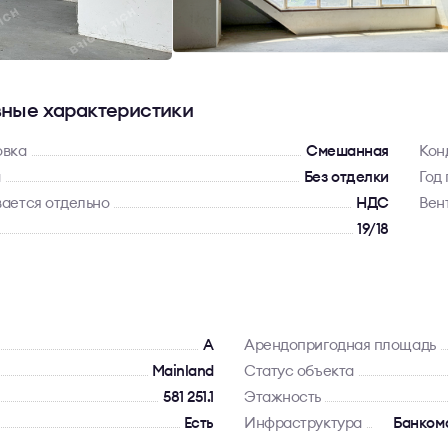
ные характеристики
овка
Смешанная
Кон
а
Без отделки
Год
ается отдельно
НДС
Вен
19/18
A
Арендопригодная площадь
Mainland
Статус объекта
581 251.1
Этажность
Есть
Инфраструктура
Банкома