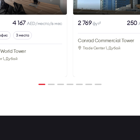
4 167
2 769
250
AED/место/в мес
фут
2
офис
3 места
Conrad Commercial Tower
Trade Center 1
, Дубай
World Tower
r 1
, Дубай