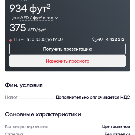
934 фут
2
Цена
AED / фут
в год
2
375
AED/фут
2
Пн – Пт: с 10:00 до 19:00
+971 4 432 3131
Получить презентацию
Назначить просмотр
Фин. условия
Налог
Дополнительно оплачивается НДС
Основные характеристики
Кондиционирование
Центральное
Отделка
Без отделки