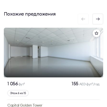
Похожие предложения
1 056
155
фут
AED фут
/год
2
2
Этаж 6 из 15
Capital Golden Tower