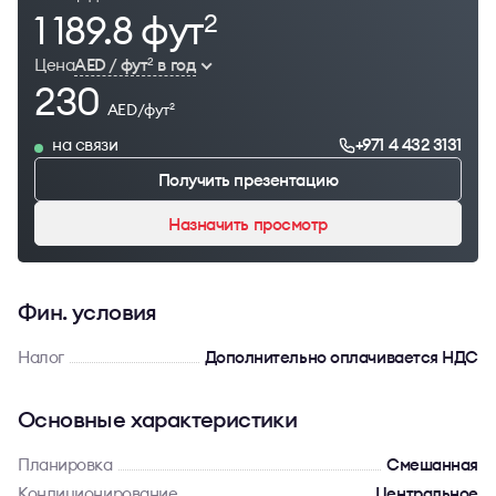
1 189.8 фут
2
Цена
AED / фут
в год
2
230
AED/фут
2
на связи
+971 4 432 3131
Получить презентацию
Назначить просмотр
Фин. условия
Налог
Дополнительно оплачивается НДС
Основные характеристики
Планировка
Смешанная
Кондиционирование
Центральное