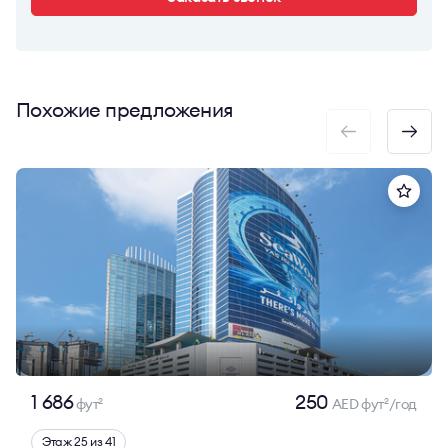
Похожие предложения
1 686
250
фут
AED фут
/год
2
2
Этаж 25 из 41