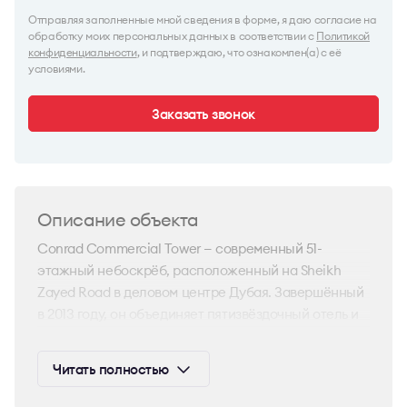
Отправляя заполненные мной сведения в форме, я даю согласие на
обработку моих персональных данных в соответствии с
Политикой
конфиденциальности
, и подтверждаю, что ознакомлен(а) с её
условиями.
Заказать звонок
Описание объекта
Conrad Commercial Tower — современный 51-
этажный небоскрёб, расположенный на Sheikh
Zayed Road в деловом центре Дубая. Завершённый
в 2013 году, он объединяет пятизвёздочный отель и
офисные помещения класса «А».
Читать полностью
Архитектурное бюро Atkins разработало дизайн
здания в стиле постмодернизма, с полностью