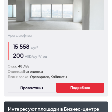
Аренда офиса
15 558
фут
2
200
AED/фут
/год
2
Этаж:
48 / 55
Отделка:
Без отделки
Планировка:
Open space, Кабинеты
Подробнее
Презентация
Интересуют площади в Бизнес-центре