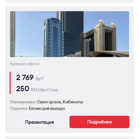
Аренда офиса
2 769
фут
2
250
AED/фут
/год
2
Планировка:
Open space, Кабинеты
Отделка:
Готово для въезда
Подробнее
Презентация