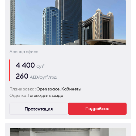
Аренда офиса
4 400
фут
2
260
AED/фут
/год
2
Планировка:
Open space, Кабинеты
Отделка:
Готово для въезда
Подробнее
Презентация