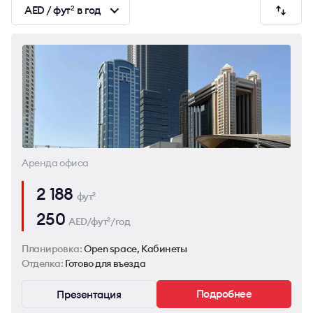
AED / фут
в год
2
Аренда офиса
2 188
фут
2
250
AED/фут
/год
2
Планировка:
Open space, Кабинеты
Отделка:
Готово для въезда
Подробнее
Презентация