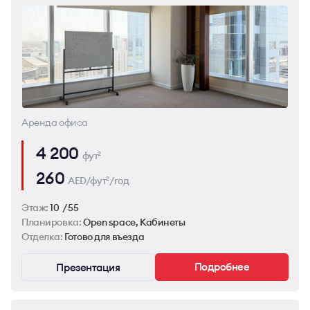
Аренда офиса
4 200
фут
2
260
AED/фут
/год
2
Этаж:
10 / 55
Планировка:
Open space, Кабинеты
Отделка:
Готово для въезда
Подробнее
Презентация