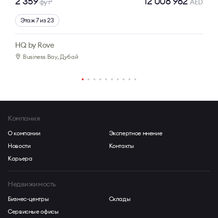
2 359
12 008 962
фут
AED
2
Этаж 7 из 23
HQ by Rove
Business Bay
, Дубай
Компания
О компании
Экспертное мнение
Новости
Контакты
Карьера
Недвижимость
Бизнес-центры
Склады
Сервисные офисы