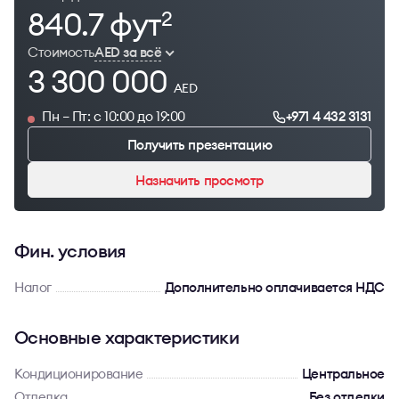
840.7 фут
2
Стоимость
AED за всё
3 300 000
AED
Пн – Пт: с 10:00 до 19:00
+971 4 432 3131
Получить презентацию
Назначить просмотр
Фин. условия
Налог
Дополнительно оплачивается НДС
Основные характеристики
Кондиционирование
Центральное
Отделка
Без отделки