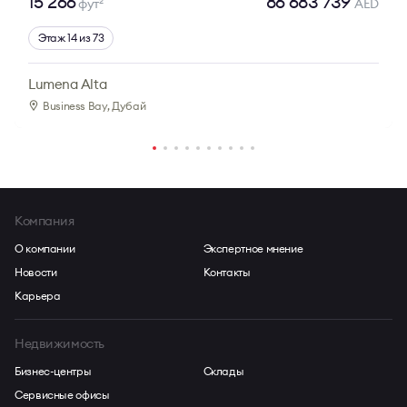
15 266
86 683 739
фут
AED
2
Этаж 14 из 73
Lumena Alta
Business Bay
, Дубай
Компания
О компании
Экспертное мнение
Новости
Контакты
Карьера
Недвижимость
Бизнес-центры
Склады
Сервисные офисы