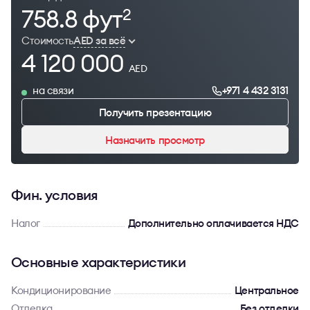
758.8 фут
2
Стоимость
AED за всё
4 120 000
AED
на связи
+971 4 432 3131
Получить презентацию
Назначить просмотр
Фин. условия
Налог
Дополнительно оплачивается НДС
Основные характеристики
Кондиционирование
Центральное
Отделка
Без отделки