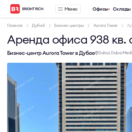
Меню
Офисы
Склады
Компания
Предложения п
Главная
Дубай
Бизнес-центры
Aurora Tower
Ар
Аренда офиса 938 кв. 
О компании
Аренда офиса
Услуги
Аренда сервис
Новости
Аренда склада
Бизнес-центр Aurora Tower в Дубае
Dubai, Dubai Medi
Карьера
Контакты