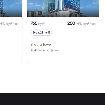
765
250
AED фут
/год
фут
AED фут
/год
2
2
2
Этаж 28 из 41
Shatha Tower
Al Safouh 2
, Дубай