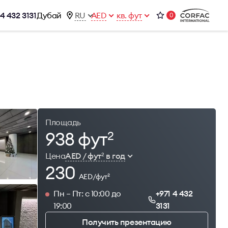
 4 432 3131
Дубай
RU
AED
кв. фут
0
ижимости
Контакты
Office 1-02, Emaar Business Park
ы
Building 4, Al Thanyah Third, Dubai
фисы
+971 4 432 3131
office@brightrich.com
Площадь
938 фут
2
Цена
AED / фут
в год
2
230
AED/фут
2
Пн – Пт: с 10:00 до
+971 4 432
19:00
3131
Получить презентацию