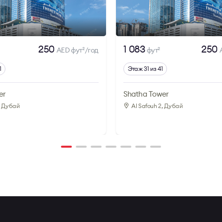
250
1 083
250
AED фут
/год
фут
2
2
1
Этаж 31 из 41
er
Shatha Tower
, Дубай
Al Safouh 2
, Дубай