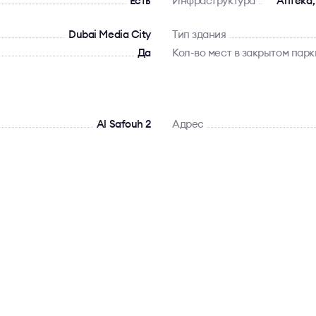
Есть
Инфраструктура
Аптека,
Dubai Media City
Тип здания
Да
Кол-во мест в закрытом парк
Al Safouh 2
Адрес