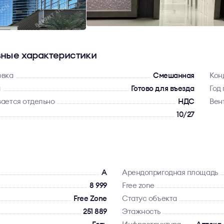
ные характеристики
овка
Смешанная
Кон
а
Готово для въезда
Год
ается отдельно
НДС
Вен
10/27
A
Арендопригодная площадь
8 999
Free zone
Free Zone
Статус объекта
251 889
Этажность