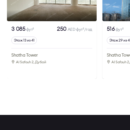
3 085
250
516
фут
AED фут
/год
фут
2
2
2
Этаж 13 из 41
Этаж 29 из 4
Shatha Tower
Shatha Tow
Al Safouh 2
, Дубай
Al Safouh 2