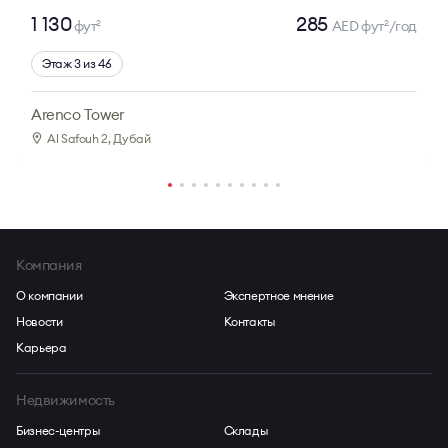
1 130
285
фут
AED фут
/год
2
2
Этаж 3 из 46
Arenco Tower
Al Safouh 2
, Дубай
Компания
О компании
Экспертное мнение
Новости
Контакты
Карьера
Недвижимость
Бизнес-центры
Склады