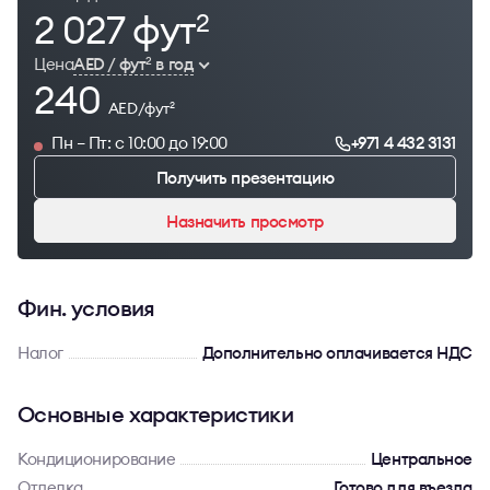
2 027 фут
2
Цена
AED / фут
в год
2
240
AED/фут
2
Пн – Пт: с 10:00 до 19:00
+971 4 432 3131
Получить презентацию
Назначить просмотр
Фин. условия
Налог
Дополнительно оплачивается НДС
Основные характеристики
Кондиционирование
Центральное
Отделка
Готово для въезда