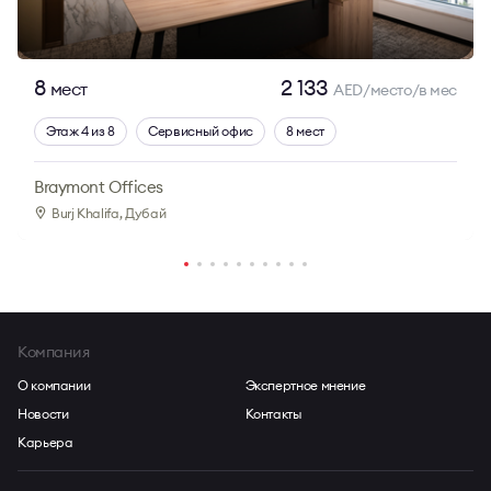
8
2 133
мест
AED/место/в мес
Этаж 4 из 8
Сервисный офис
8 мест
Braymont Offices
Burj Khalifa
, Дубай
Компания
О компании
Экспертное мнение
Новости
Контакты
Карьера