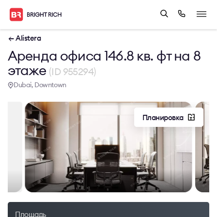
← Alistera
Аренда офиса 146.8 кв. фт на 8
этаже
(ID 955294)
Dubai, Downtown
Планировка
Площадь