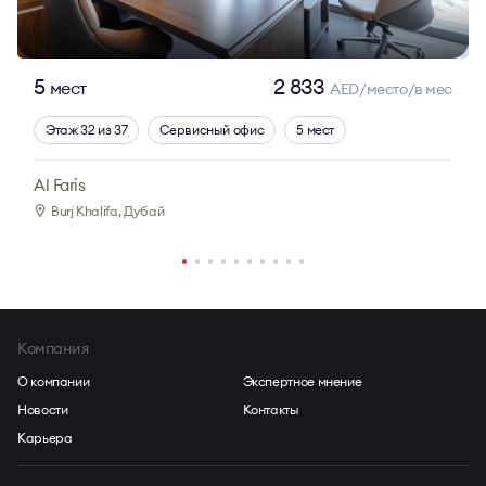
5
2 833
мест
AED/место/в мес
Этаж 32 из 37
Сервисный офис
5 мест
Al Faris
Burj Khalifa
, Дубай
Компания
О компании
Экспертное мнение
Новости
Контакты
Карьера