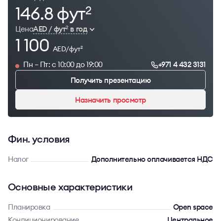
146.8 фут
2
Цена
AED / фут
в год
2
1 100
AED/фут
2
Пн – Пт: с 10:00 до 19:00
+971 4 432 3131
Получить презентацию
Назначить просмотр
Фин. условия
Налог
Дополнительно оплачивается НДС
Основные характеристики
Планировка
Open space
Кондиционирование
Центральное