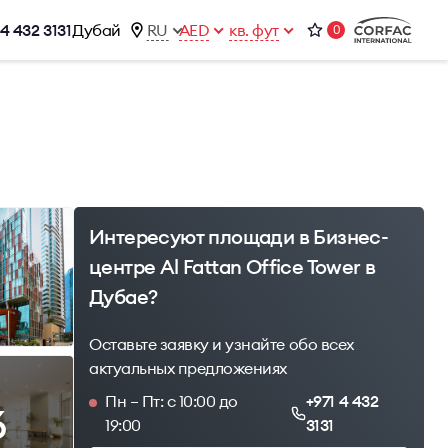
 4 432 3131
Дубай
RU
AED
кв. фут
0
ижимости
Контакты
Office 1-02, Emaar Business Park
ы
Building 4, Al Thanyah Third, Dubai
фисы
+971 4 432 3131
office@brightrich.com
Интересуют площади в Бизнес-
центре Al Fattan Office Tower в
Дубае?
Оставьте заявку и узнайте обо всех
актуальных предложениях
Пн – Пт: с 10:00 до
+971 4 432
6
19:00
3131