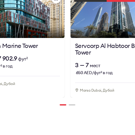
n Marine Tower
Servcorp Al Habtoor B
Tower
7 902.9
фут
2
3 — 7
мест
т
в год
2
650
AED/фут
в год
2
i, Дубай
Marsa Dubai, Дубай