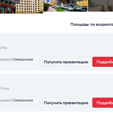
Площадь: по возраст
/год
ировка:
Смешанная
Получить презентацию
Подроб
т
/год
2
ировка:
Смешанная
Получить презентацию
Подроб