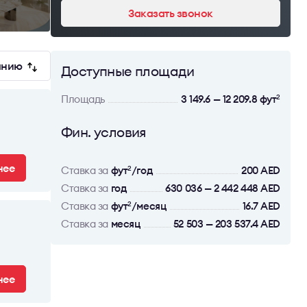
Заказать звонок
анию
Доступные площади
Площадь
3 149.6 — 12 209.8 фут
2
Фин. условия
нее
Ставка за
фут
/год
200 AED
2
Ставка за
год
630 036 — 2 442 448 AED
Ставка за
фут
/месяц
16.7 AED
2
Ставка за
месяц
52 503 — 203 537.4 AED
нее