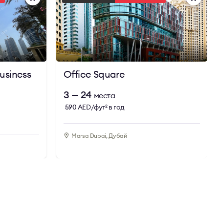
usiness
Office Square
3 — 24
места
590
AED/фут
в год
2
Marsa Dubai, Дубай