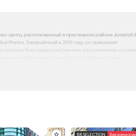
изнес-центр, расположенный в престижном районе Jumeirah 
bai Marina. Завершённый в 2013 году, он привлекает
 стартапы благодаря престижному расположению и разв
 решения обеспечивают комфортную рабочую среду.
, а панорамные окна наполняют офисы светом. В интерьера
его пользования оформлены в лаконичном дизайне. Плани
очие пространства.
1 парковочное место. Близость к The Walk и удобный досту
тесь с Bright Rich для консультации и просмотра.
BR SELECTION
Без комисси