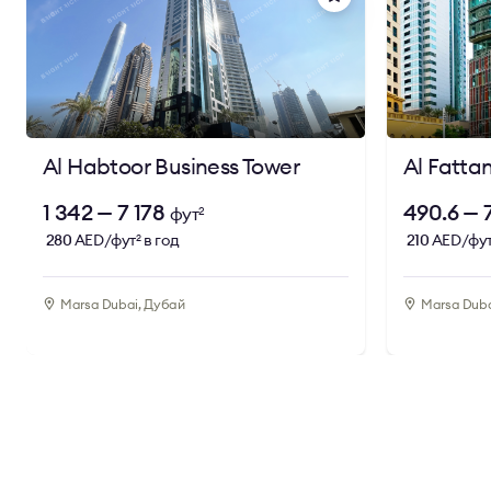
Al Habtoor Business Tower
Al Fatta
1 342 — 7 178
490.6 — 
фут
2
280
AED/фут
в год
210
AED/фу
2
Marsa Dubai, Дубай
Marsa Duba