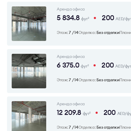
Аренда офиса
5 834.8
200
фут
AED/фу
2
Этаж:
7 / 14
Отделка:
Без отделки
План
Аренда офиса
6 375.0
200
фут
AED/фу
2
Этаж:
7 / 14
Отделка:
Без отделки
План
Аренда офиса
12 209.8
200
фут
AED/фу
2
Этаж:
7 / 14
Отделка:
Без отделки
План