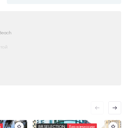
Beach
итой
х
ровки
п к
и
BR SELECTION
Без комиссии