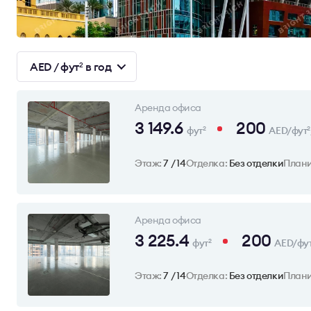
AED / фут
в год
2
Аренда офиса
3 149.6
200
фут
AED/фут
2
2
Этаж:
7 / 14
Отделка:
Без отделки
План
Аренда офиса
3 225.4
200
фут
AED/фу
2
Этаж:
7 / 14
Отделка:
Без отделки
План