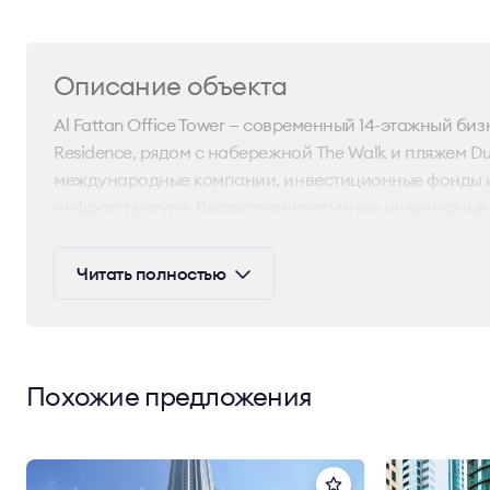
Описание объекта
Al Fattan Office Tower — современный 14-этажный б
Residence, рядом с набережной The Walk и пляжем Du
международные компании, инвестиционные фонды и
инфраструктуре. Высокотехнологичные инженерные
Фасад из стекла и стали создаёт современный стиль
Читать полностью
использованы премиальные материалы, а зоны общ
без колонн позволяют эффективно организовать раб
В здании панорамные лифты, розничные площади и 10
транспорту делают его идеальным для бизнеса. Свяжи
Похожие предложения