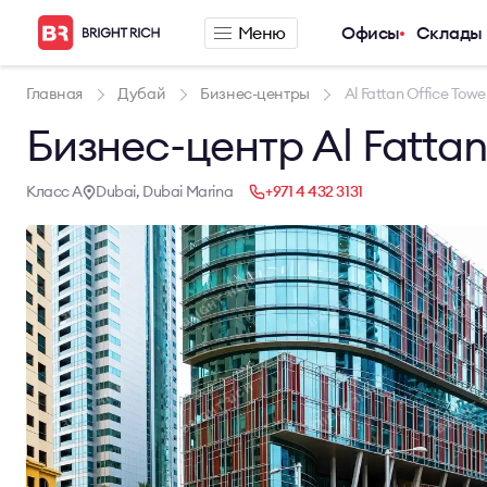
Меню
Офисы
Склады
Компания
Предложения п
Главная
Дубай
Бизнес-центры
Al Fattan Office Towe
Бизнес-центр Al Fattan
О компании
Аренда офиса
Услуги
Аренда сервис
Новости
Аренда склада
Класс A
Dubai, Dubai Marina
+971 4 432 3131
Карьера
Контакты