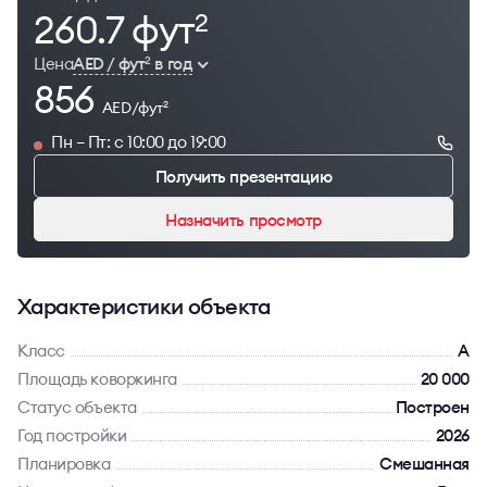
260.7 фут
2
Цена
AED / фут
в год
2
856
AED/фут
2
Пн – Пт: с 10:00 до 19:00
Получить презентацию
Назначить просмотр
Характеристики объекта
Класс
A
Площадь коворкинга
20 000
Статус объекта
Построен
Год постройки
2026
Планировка
Смешанная