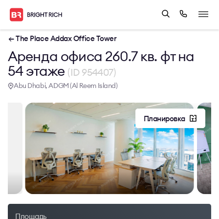
← The Place Addax Office Tower
Аренда офиса 260.7 кв. фт на
54 этаже
(ID 954407)
Abu Dhabi, ADGM (Al Reem Island)
Планировка
Площадь