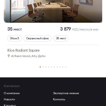
35
3 879
мест
AED/место/в мес
Этаж 5
Сервисный офис
35 мест
Rice Radiant Square
Al Reem Island
, Абу-Даби
Компания
О компании
Экспертное мнение
Новости
Контакты
Карьера