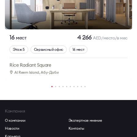
16
4 266
мест
AED/место/в мес
Этаж 5
Сервисный офис
16 мест
Rice Radiant Square
Al Reem Island
, Абу-Даби
Компания
О компании
Экспертное мнение
Новости
Контакты
Карьера