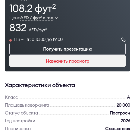
108.2 фут
2
Цена
AED / фут
в год
2
832
AED/фут
2
Пн – Пт: с 10:00 до 19:00
Получить презентацию
Назначить просмотр
Характеристики объекта
Класс
A
Площадь коворкинга
20 000
Статус объекта
Построен
Год постройки
2026
Планировка
Смешанная