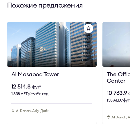
Похожие предложения
Al Masaood Tower
The Offi
Center
12 514.8
фут
2
10 763.9
1 338
AED/фут
в год
2
135
AED/фут
Al Danah, Абу-Даби
Al Danah, 