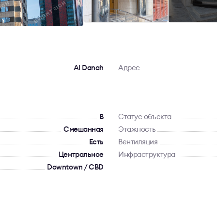
Al Danah
Адрес
B
Статус объекта
Смешанная
Этажность
Есть
Вентиляция
Центральное
Инфраструктура
Downtown / CBD