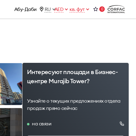
Абу-Даби
RU
AED
кв. фут
0
ижимости
Контакты
Office 1-02, Emaar Business Park
ы
Building 4, Al Thanyah Third, Dubai
фисы
Интересуют площади в Бизнес-
центре Murajib Tower?
Узнайте о текущих предложениях отдела
продаж прямо сейчас
на связи
1