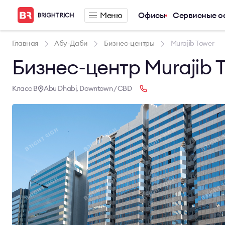
Меню
Офисы
Сервисные о
Компания
Предложения п
Главная
Абу-Даби
Бизнес-центры
Murajib Tower
Бизнес-центр Murajib 
О компании
Аренда офиса
Услуги
Аренда сервис
Новости
Аренда склада
Класс B
Abu Dhabi, Downtown / CBD
Карьера
Контакты