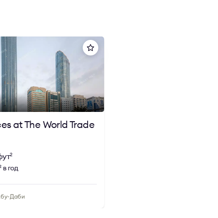
ces at The World Trade
фут
2
в год
2
Абу-Даби